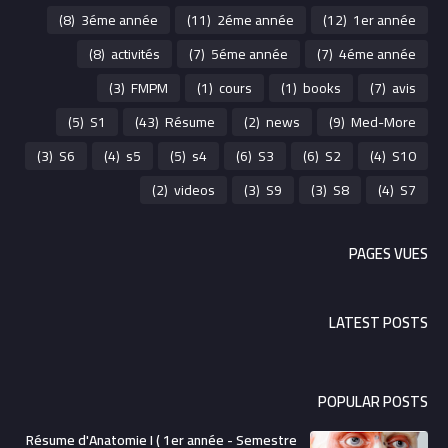
(8)
3éme année
(11)
2éme année
(12)
1er année
(8)
activités
(7)
5éme année
(7)
4éme année
(3)
FMPM
(1)
cours
(1)
books
(7)
avis
(5)
S1
(43)
Résume
(2)
news
(9)
Med-More
(3)
S6
(4)
s5
(5)
s4
(6)
S3
(6)
S2
(4)
S10
(2)
videos
(3)
S9
(3)
S8
(4)
S7
PAGES VUES
LATEST POSTS
POPULAR POSTS
Résume d'Anatomie I ( 1er année - Semestre