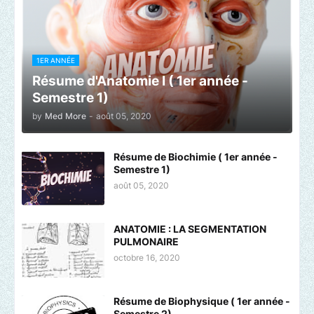
1ER ANNÉE
Résume d'Anatomie I ( 1er année -
Semestre 1)
by
Med More
-
août 05, 2020
Résume de Biochimie ( 1er année -
Semestre 1)
août 05, 2020
ANATOMIE : LA SEGMENTATION
PULMONAIRE
octobre 16, 2020
Résume de Biophysique ( 1er année -
Semestre 2)