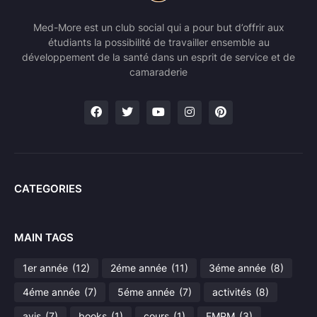
Med-More est un club social qui a pour but d’offrir aux
étudiants la possibilité de travailler ensemble au
développement de la santé dans un esprit de service et de
camaraderie
CATEGORIES
MAIN TAGS
1er année
(12)
2éme année
(11)
3éme année
(8)
4éme année
(7)
5éme année
(7)
activités
(8)
avis
(7)
books
(1)
cours
(1)
FMPM
(3)