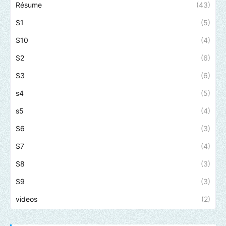
Résume
(43)
S1
(5)
S10
(4)
S2
(6)
S3
(6)
s4
(5)
s5
(4)
S6
(3)
S7
(4)
S8
(3)
S9
(3)
videos
(2)