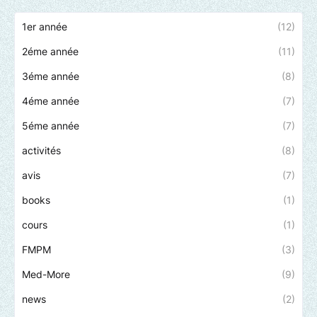
1er année
(12)
2éme année
(11)
3éme année
(8)
4éme année
(7)
5éme année
(7)
activités
(8)
avis
(7)
books
(1)
cours
(1)
FMPM
(3)
Med-More
(9)
news
(2)