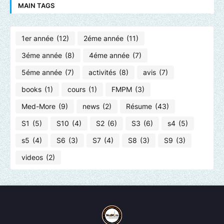
MAIN TAGS
1er année
(12)
2éme année
(11)
3éme année
(8)
4éme année
(7)
5éme année
(7)
activités
(8)
avis
(7)
books
(1)
cours
(1)
FMPM
(3)
Med-More
(9)
news
(2)
Résume
(43)
S1
(5)
S10
(4)
S2
(6)
S3
(6)
s4
(5)
s5
(4)
S6
(3)
S7
(4)
S8
(3)
S9
(3)
videos
(2)